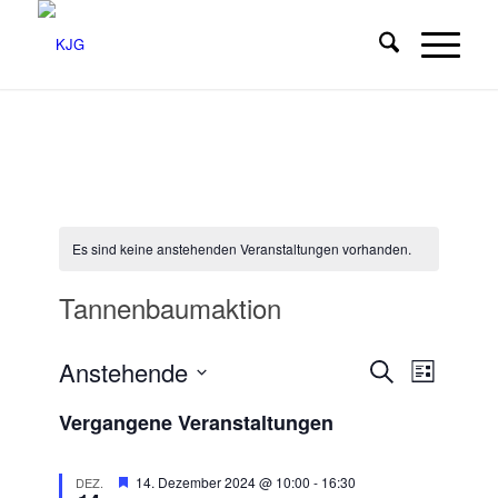
Es sind keine anstehenden Veranstaltungen vorhanden.
Tannenbaumaktion
Veransta
Veranst
Anstehende
Suche
Liste
Ansicht
Suche
Datum
Navigat
Vergangene Veranstaltungen
wählen.
und
Ansichten
Empfohlen
14. Dezember 2024 @ 10:00
-
16:30
DEZ.