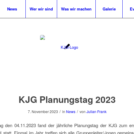
News
Wer wir sind
Was wir machen
Galerie
Ev
KJG Planungstag 2023
/
/
7. November 2023
in
News
von
Julian Frank
 den 04.11.2023 fand der jährliche Planungstag der KJG zum er
tatt. Einmal im Jahr treffen sich alle Gruppenleiter/-innen gemein