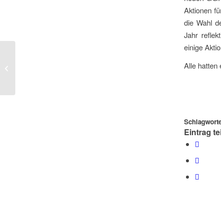
Aktionen f
die Wahl d
Jahr reflek
einige Akti
Der Aufbau für Church and Flames ist
Alle hatten
bereits gestartet!
Schlagworte
Eintrag te