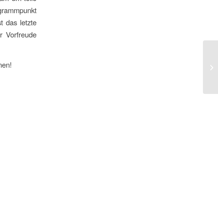
ogrammpunkt
 das letzte
er Vorfreude
nen!