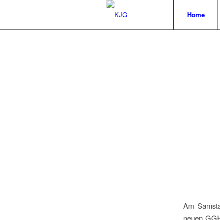
Home
Am Samstag
neuen GGH s