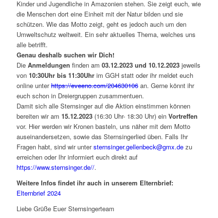
Kinder und Jugendliche in Amazonien stehen. Sie zeigt euch, wie
die Menschen dort eine Einheit mit der Natur bilden und sie
schützen. Wie das Motto zeigt, geht es jedoch auch um den
Umweltschutz weltweit. Ein sehr aktuelles Thema, welches uns
alle betrifft.
Genau deshalb suchen wir Dich!
Die
Anmeldungen
finden am
03.12.2023 und 10.12.2023
jeweils
von
10:30Uhr bis 11:30Uhr
im GGH statt oder ihr meldet euch
online unter
https://eveeno.com/204630106
an. Gerne könnt ihr
euch schon in Dreiergruppen zusammentuen.
Damit sich alle Sternsinger auf die Aktion einstimmen können
bereiten wir am
15.12.2023
(16:30 Uhr- 18:30 Uhr) ein
Vortreffen
vor. Hier werden wir Kronen basteln, uns näher mit dem Motto
auseinandersetzen, sowie das Sternsingerlied üben. Falls Ihr
Fragen habt, sind wir unter
sternsinger.gellenbeck@gmx.de
zu
erreichen oder Ihr informiert euch direkt auf
https://www.sternsinger.de//
.
Weitere Infos findet ihr auch in unserem Elternbrief:
Elternbrief 2024
Liebe Grüße Euer Sternsingerteam