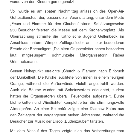
wurde von den Kindern gerne genutzt.
Voll wurde es am späten Nachmittag anlässlich des Open-Air-
Gottesdienstes, der, passend zur Veranstaltung, unter dem Motto
„Feuer und Flamme für den Glauben“ stand. Schätzungsweise
250 Besucher feierten die Messe auf dem Kirchenvorplatz. Als
Überraschung stimmte die Katholische Jugend Gellenbeck im
Anschluss unterm Wimpel Zeltlagerlieder an – zur besonderen
Freude der Ehemaligen: „Die alten Gruppenleiter haben besonders
laut mitgesungen“, schmunzelte Mitorganisatorin Rabea
Grimmelsmann.
Seinen Höhepunkt erreichte „Church & Flames“ nach Einbruch
der Dunkelheit. Die Kirche leuchtete von innen in einem feurigen
Orange, während die Außenwände violett angestrahlt wurden.
Auch die Bäume wurden mit Scheinwerfern erleuchtet, zudem
hatten die Organisatoren überall Feuerkörbe aufgestellt. Bunte
Lichterketten und Windlichter komplettierten die stimmungsvolle
Atmosphäre. An einer Seitentür zeigte eine Diashow Fotos aus
den Zeltlagern der vergangenen sieben Jahrzehnte, während die
Besucher zur Musik der Disco „Budenzauber“ tanzten.
Mit dem Verlauf des Tages zeigte sich das Vorbereitungsteam