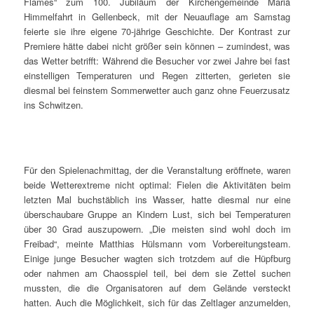
Flames“ zum 100. Jubiläum der Kirchengemeinde Mariä
Himmelfahrt in Gellenbeck, mit der Neuauflage am Samstag
feierte sie ihre eigene 70-jährige Geschichte. Der Kontrast zur
Premiere hätte dabei nicht größer sein können – zumindest, was
das Wetter betrifft: Während die Besucher vor zwei Jahre bei fast
einstelligen Temperaturen und Regen zitterten, gerieten sie
diesmal bei feinstem Sommerwetter auch ganz ohne Feuerzusatz
ins Schwitzen.
Für den Spielenachmittag, der die Veranstaltung eröffnete, waren
beide Wetterextreme nicht optimal: Fielen die Aktivitäten beim
letzten Mal buchstäblich ins Wasser, hatte diesmal nur eine
überschaubare Gruppe an Kindern Lust, sich bei Temperaturen
über 30 Grad auszupowern. „Die meisten sind wohl doch im
Freibad“, meinte Matthias Hülsmann vom Vorbereitungsteam.
Einige junge Besucher wagten sich trotzdem auf die Hüpfburg
oder nahmen am Chaosspiel teil, bei dem sie Zettel suchen
mussten, die die Organisatoren auf dem Gelände versteckt
hatten. Auch die Möglichkeit, sich für das Zeltlager anzumelden,