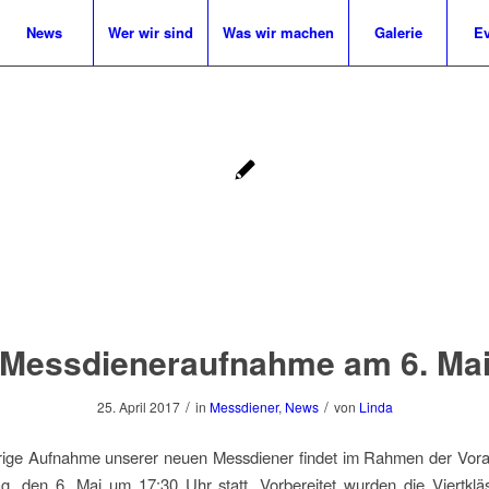
News
Wer wir sind
Was wir machen
Galerie
Ev
Messdieneraufnahme am 6. Ma
/
/
25. April 2017
in
Messdiener
,
News
von
Linda
hrige Aufnahme unserer neuen Messdiener findet im Rahmen der Vo
, den 6. Mai um 17:30 Uhr statt. Vorbereitet wurden die Viertkläs