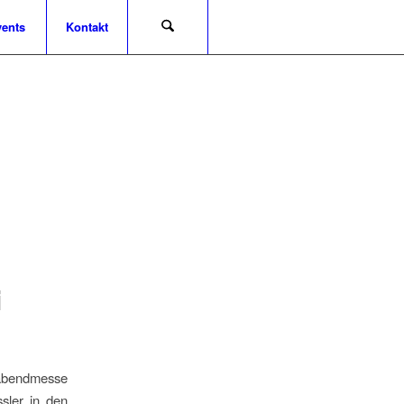
ents
Kontakt
i
rabendmesse
sler in den