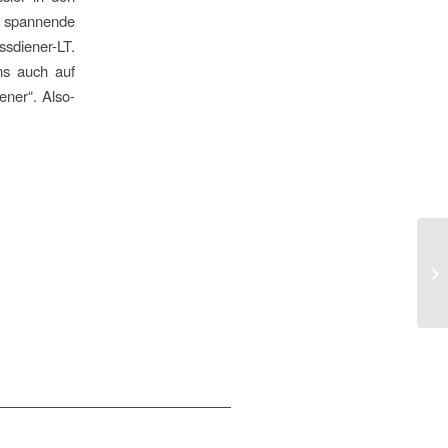
t spannende
sdiener-LT.
ens auch auf
ner“. Also-