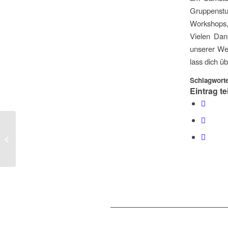
Gruppenstu
Workshops,
Vielen Dank
unserer We
lass dich ü
Schlagworte
Eintrag te
Zeltlager starten wieder
durch!