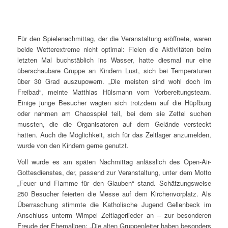
Für den Spielenachmittag, der die Veranstaltung eröffnete, waren
beide Wetterextreme nicht optimal: Fielen die Aktivitäten beim
letzten Mal buchstäblich ins Wasser, hatte diesmal nur eine
überschaubare Gruppe an Kindern Lust, sich bei Temperaturen
über 30 Grad auszupowern. „Die meisten sind wohl doch im
Freibad“, meinte Matthias Hülsmann vom Vorbereitungsteam.
Einige junge Besucher wagten sich trotzdem auf die Hüpfburg
oder nahmen am Chaosspiel teil, bei dem sie Zettel suchen
mussten, die die Organisatoren auf dem Gelände versteckt
hatten. Auch die Möglichkeit, sich für das Zeltlager anzumelden,
wurde von den Kindern gerne genutzt.
Voll wurde es am späten Nachmittag anlässlich des Open-Air-
Gottesdienstes, der, passend zur Veranstaltung, unter dem Motto
„Feuer und Flamme für den Glauben“ stand. Schätzungsweise
250 Besucher feierten die Messe auf dem Kirchenvorplatz. Als
Überraschung stimmte die Katholische Jugend Gellenbeck im
Anschluss unterm Wimpel Zeltlagerlieder an – zur besonderen
Freude der Ehemaligen: „Die alten Gruppenleiter haben besonders