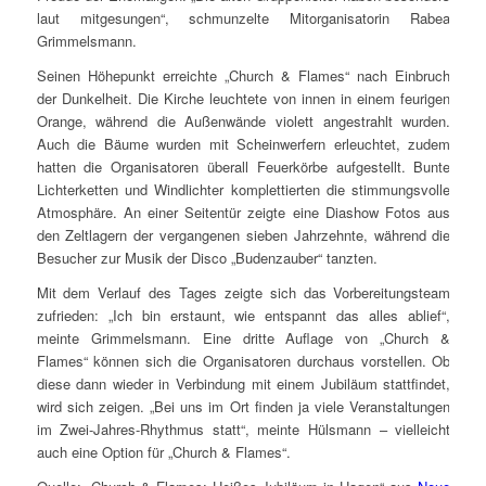
laut mitgesungen“, schmunzelte Mitorganisatorin Rabea
Grimmelsmann.
Seinen Höhepunkt erreichte „Church & Flames“ nach Einbruch
der Dunkelheit. Die Kirche leuchtete von innen in einem feurigen
Orange, während die Außenwände violett angestrahlt wurden.
Auch die Bäume wurden mit Scheinwerfern erleuchtet, zudem
hatten die Organisatoren überall Feuerkörbe aufgestellt. Bunte
Lichterketten und Windlichter komplettierten die stimmungsvolle
Atmosphäre. An einer Seitentür zeigte eine Diashow Fotos aus
den Zeltlagern der vergangenen sieben Jahrzehnte, während die
Besucher zur Musik der Disco „Budenzauber“ tanzten.
Mit dem Verlauf des Tages zeigte sich das Vorbereitungsteam
zufrieden: „Ich bin erstaunt, wie entspannt das alles ablief“,
meinte Grimmelsmann. Eine dritte Auflage von „Church &
Flames“ können sich die Organisatoren durchaus vorstellen. Ob
diese dann wieder in Verbindung mit einem Jubiläum stattfindet,
wird sich zeigen. „Bei uns im Ort finden ja viele Veranstaltungen
im Zwei-Jahres-Rhythmus statt“, meinte Hülsmann – vielleicht
auch eine Option für „Church & Flames“.