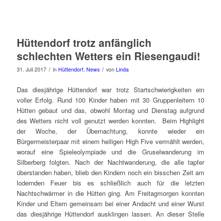
Hüttendorf trotz anfänglich
schlechten Wetters ein Riesengaudi!
/
/
31. Juli 2017
in
Hüttendorf
,
News
von
Linda
Das diesjährige Hüttendorf war trotz Startschwierigkeiten ein
voller Erfolg. Rund 100 Kinder haben mit 30 Gruppenleitern 10
Hütten gebaut und das, obwohl Montag und Dienstag aufgrund
des Wetters nicht voll genutzt werden konnten. Beim Highlight
der Woche, der Übernachtung, konnte wieder ein
Bürgermeisterpaar mit einem heiligen High Five vermählt werden,
worauf eine Spieleolympiade und die Gruselwanderung im
Silberberg folgten. Nach der Nachtwanderung, die alle tapfer
überstanden haben, blieb den Kindern noch ein bisschen Zeit am
lodernden Feuer bis es schließlich auch für die letzten
Nachtschwärmer in die Hütten ging. Am Freitagmorgen konnten
Kinder und Eltern gemeinsam bei einer Andacht und einer Wurst
das diesjährige Hüttendorf ausklingen lassen. An dieser Stelle