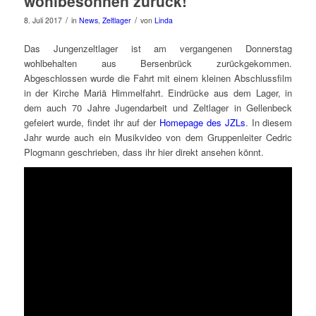
wohlbesonnen zurück!
/
/
8. Juli 2017
in
News
,
Zeltlager
von
Linda
Das Jungenzeltlager ist am vergangenen Donnerstag
wohlbehalten aus Bersenbrück zurückgekommen.
Abgeschlossen wurde die Fahrt mit einem kleinen Abschlussfilm
in der Kirche Mariä Himmelfahrt. Eindrücke aus dem Lager, in
dem auch 70 Jahre Jugendarbeit und Zeltlager in Gellenbeck
gefeiert wurde, findet ihr auf der
Homepage des JZLs
. In diesem
Jahr wurde auch ein Musikvideo von dem Gruppenleiter Cedric
Plogmann geschrieben, dass ihr hier direkt ansehen könnt.