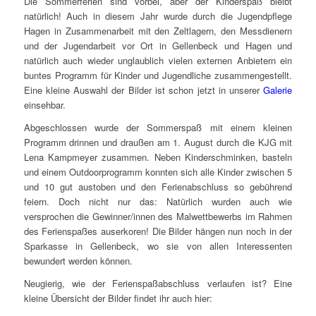
Die Sommerferien sind vorbei, aber der Kinderspaß bleibt
natürlich! Auch in diesem Jahr wurde durch die Jugendpflege
Hagen in Zusammenarbeit mit den Zeltlagern, den Messdienern
und der Jugendarbeit vor Ort in Gellenbeck und Hagen und
natürlich auch wieder unglaublich vielen externen Anbietern ein
buntes Programm für Kinder und Jugendliche zusammengestellt.
Eine kleine Auswahl der Bilder ist schon jetzt in unserer
Galerie
einsehbar.
Abgeschlossen wurde der Sommerspaß mit einem kleinen
Programm drinnen und draußen am 1. August durch die KJG mit
Lena Kampmeyer zusammen. Neben Kinderschminken, basteln
und einem Outdoorprogramm konnten sich alle Kinder zwischen 5
und 10 gut austoben und den Ferienabschluss so gebührend
feiern. Doch nicht nur das: Natürlich wurden auch wie
versprochen die Gewinner/innen des Malwettbewerbs im Rahmen
des Ferienspaßes auserkoren! Die Bilder hängen nun noch in der
Sparkasse in Gellenbeck, wo sie von allen Interessenten
bewundert werden können.
Neugierig, wie der Ferienspaßabschluss verlaufen ist? Eine
kleine Übersicht der Bilder findet ihr auch hier: