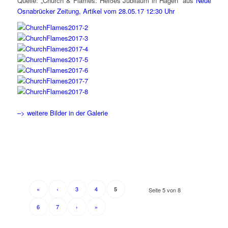
Quelle: „Church & Flames: Heißes Jubiläum in Hagen“ aus
Neue
Osnabrücker Zeitung, Artikel vom 28.05.17 12:30 Uhr
–> weitere Bilder in der Galerie
«
‹
3
4
5
Seite 5 von 8
6
7
›
»