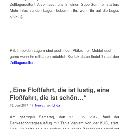
Zeltlagerseiten! Also- lasst uns in einen SuperSommer starten.
Mehr Infos zu den Lagern bekommt ihr, wenn ihr auf die Logos
klickt ;).
PS: In beiden Lagern sind auch noch Plätze frei! Meldet euch
gerne wenn ihr mitfahren möchtet. Kontaktdaten findet ihr auf den
Zeltlagerseiten
.
„Eine Floßfahrt, die ist lustig, eine
Floßfahrt, die ist schön…“
/
/
18. Juni 2017
in
News
von
Linda
Am gestrigen Samstag, den 17. Juni 2017, fand der
Dankeschöntagesausflug mit Tanja geplant von der KJG, statt.
Und, wie sollte es auch anders sein, etwas Besonderes stand auf