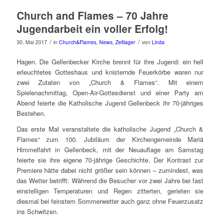
Church and Flames – 70 Jahre
Jugendarbeit ein voller Erfolg!
/
/
30. Mai 2017
in
Church&Flames
,
News
,
Zeltlager
von
Linda
Hagen. Die Gellenbecker Kirche brennt für ihre Jugend: ein hell
erleuchtetes Gotteshaus und knisternde Feuerkörbe waren nur
zwei Zutaten von „Church & Flames“. Mit einem
Spielenachmittag, Open-Air-Gottesdienst und einer Party am
Abend feierte die Katholische Jugend Gellenbeck ihr 70-jähriges
Bestehen.
Das erste Mal veranstaltete die katholische Jugend „Church &
Flames“ zum 100. Jubiläum der Kirchengemeinde Mariä
Himmelfahrt in Gellenbeck, mit der Neuauflage am Samstag
feierte sie ihre eigene 70-jährige Geschichte. Der Kontrast zur
Premiere hätte dabei nicht größer sein können – zumindest, was
das Wetter betrifft: Während die Besucher vor zwei Jahre bei fast
einstelligen Temperaturen und Regen zitterten, gerieten sie
diesmal bei feinstem Sommerwetter auch ganz ohne Feuerzusatz
ins Schwitzen.